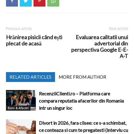
Previous article
Next article
Hrănirea pisicii când ești
Evaluarea calitatii unui
plecat de acasă
advertorial din
perspectiva Google E-E-
A-T
RELATED ARTICLES
MORE FROM AUTHOR
RecenziiClienti.ro – Platforma care
compara reputatia afacerilor din Romania
intr un singur loc
Bani & Afaceri
Divort in 2026, fara clisee: ce s-a schimbat,
ce conteaza si cum te pregatesti (interviu cu