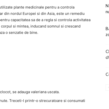
N
utilizate plante medicinale pentru a controla
n
ar din nordul Europei si din Asia, este un remediu
entru capacitatea sa de a regla si controla activitatea
 corpul si mintea, inducand somnul si crescand
B
za o senzatie de bine.
z
C
c
C
 clocot, se adauga valeriana uscata.
ute. Treceti-l printr-o strecuratoare si consumati