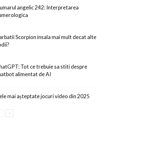
umarul angelic 242: Interpretarea
umerologica
arbatii Scorpion insala mai mult decat alte
odii?
hatGPT: Tot ce trebuie sa stiti despre
hatbot alimentat de AI
ele mai așteptate jocuri video din 2025