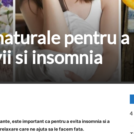
naturale pentru a
ii si insomnia
4
te, este important ca pentru a evita insomnia si a
elaxare care ne ajuta sa le facem fata.