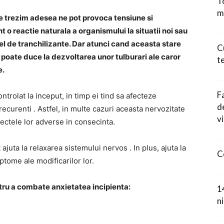
T
m
e trezim adesea ne pot provoca tensiune si
t o reactie naturala a organismului la situatii noi sau
l de tranchilizante. Dar atunci cand aceasta stare
C
 poate duce la dezvoltarea unor tulburari ale caror
te
e.
F
ntrolat la inceput, in timp ei tind sa afecteze
d
recurenti . Astfel, in multe cazuri aceasta nervozitate
vi
fectele lor adverse in consecinta.
 ajuta la relaxarea sistemului nervos . In plus, ajuta la
C
ptome ale modificarilor lor.
tru a combate anxietatea incipienta:
14
n