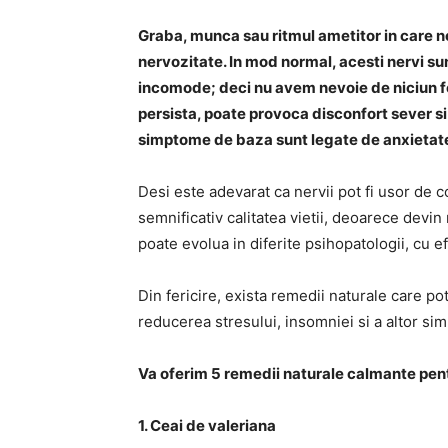
Graba, munca sau ritmul ametitor in care n
nervozitate. In mod normal, acesti nervi sun
incomode; deci nu avem nevoie de niciun fe
persista, poate provoca disconfort sever si
simptome de baza sunt legate de anxietat
Desi este adevarat ca nervii pot fi usor de co
semnificativ calitatea vietii, deoarece devin 
poate evolua in diferite psihopatologii, cu e
Din fericire, exista remedii naturale care pot
reducerea stresului, insomniei si a altor sim
Va oferim 5 remedii naturale calmante pen
1. Ceai de valeriana