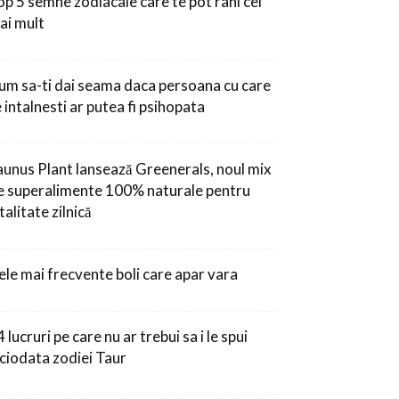
op 5 semne zodiacale care te pot rani cel
ai mult
um sa-ti dai seama daca persoana cu care
 intalnesti ar putea fi psihopata
aunus Plant lansează Greenerals, noul mix
e superalimente 100% naturale pentru
talitate zilnică
ele mai frecvente boli care apar vara
 lucruri pe care nu ar trebui sa i le spui
iciodata zodiei Taur