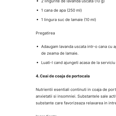
2 lingurite de lavanda uscata (10 g)
1 cana de apa (250 ml)
1 lingura suc de lamaie (10 ml)
Pregatirea
Adaugam lavanda uscata intr-o cana cu apa
de zeama de lamaie.
Luati-l cand ajungeti acasa de la serviciu
4. Ceai de coaja de portocala
Nutrientii esentiali continuti in coaja de por
anxietatii si insomniei. Substantele sale act
substante care favorizeaza relaxarea in int