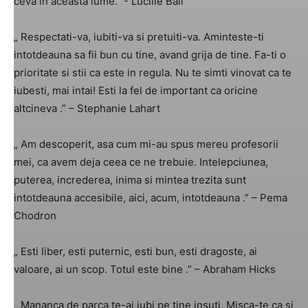
ceva in aceasta lume. ”- Lucille Ball
„ Respectati-va, iubiti-va si pretuiti-va. Aminteste-ti
intotdeauna sa fii bun cu tine, avand grija de tine. Fa-ti o
prioritate si stii ca este in regula. Nu te simti vinovat ca te
iubesti, mai intai! Esti la fel de important ca oricine
altcineva .” – Stephanie Lahart
„ Am descoperit, asa cum mi-au spus mereu profesorii
mei, ca avem deja ceea ce ne trebuie. Intelepciunea,
puterea, increderea, inima si mintea trezita sunt
intotdeauna accesibile, aici, acum, intotdeauna .” – Pema
Chodron
„ Esti liber, esti puternic, esti bun, esti dragoste, ai
valoare, ai un scop. Totul este bine .” – Abraham Hicks
„ Mananca de parca te-ai iubi pe tine insuti. Misca-te ca si