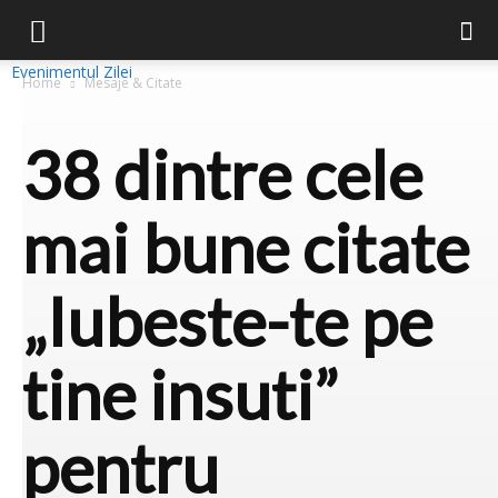
Evenimentul Zilei
Home
Mesaje & Citate
38 dintre cele
mai bune citate
„Iubeste-te pe
tine insuti”
pentru