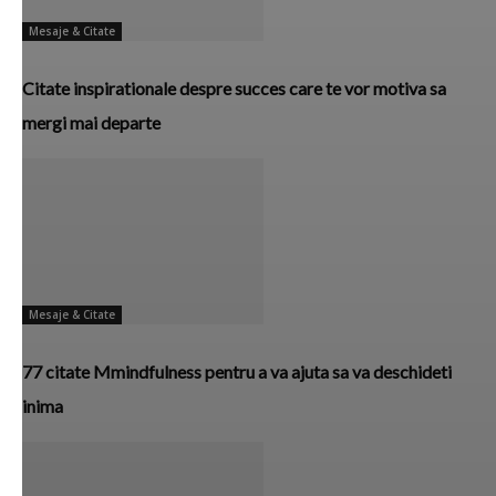
Mesaje & Citate
Citate inspirationale despre succes care te vor motiva sa
mergi mai departe
Mesaje & Citate
77 citate Mmindfulness pentru a va ajuta sa va deschideti
inima