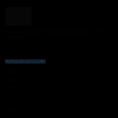
Cum a dus razboiul lui Putin la dezechilibrarea economiei
mondiale
POPULAR CATEGORY
Diverse
74
Home & Deco
42
Love & Sex
40
Bani & Afaceri
37
Fashion & Beauty
32
Mesaje & Citate
28