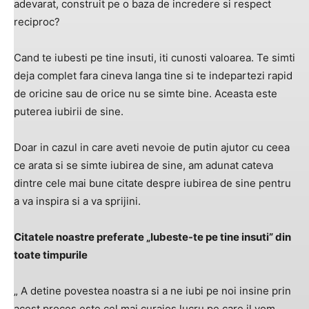
adevarat, construit pe o baza de incredere si respect
reciproc?
Cand te iubesti pe tine insuti, iti cunosti valoarea. Te simti
deja complet fara cineva langa tine si te indepartezi rapid
de oricine sau de orice nu se simte bine. Aceasta este
puterea iubirii de sine.
Doar in cazul in care aveti nevoie de putin ajutor cu ceea
ce arata si se simte iubirea de sine, am adunat cateva
dintre cele mai bune citate despre iubirea de sine pentru
a va inspira si a va sprijini.
Citatele noastre preferate „Iubeste-te pe tine insuti” din
toate timpurile
„ A detine povestea noastra si a ne iubi pe noi insine prin
acest proces este cel mai curajos lucru pe care il vom