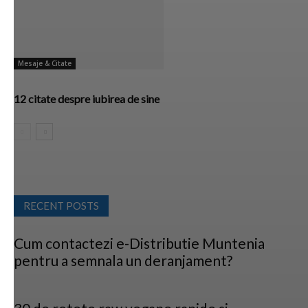
Mesaje & Citate
12 citate despre iubirea de sine
RECENT POSTS
Cum contactezi e-Distributie Muntenia
pentru a semnala un deranjament?