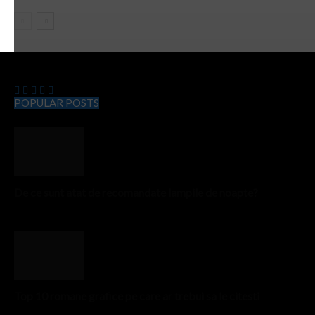
Evenimentulzilei.ro
POPULAR POSTS
De ce sunt atat de recomandate lampile de noapte?
Top 10 romane grafice pe care ar trebui sa le citesti