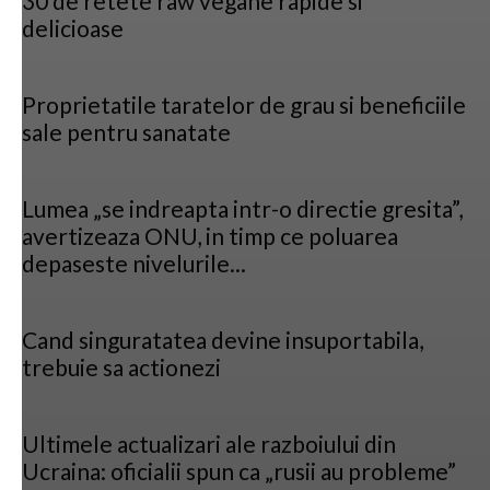
30 de retete raw vegane rapide si
delicioase
Proprietatile taratelor de grau si beneficiile
sale pentru sanatate
Lumea „se indreapta intr-o directie gresita”,
avertizeaza ONU, in timp ce poluarea
depaseste nivelurile...
Cand singuratatea devine insuportabila,
trebuie sa actionezi
Ultimele actualizari ale razboiului din
Ucraina: oficialii spun ca „rusii au probleme”