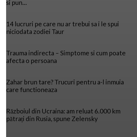
si pun...
14 lucruri pe care nu ar trebui sa i le spui
niciodata zodiei Taur
Trauma indirecta – Simptome si cum poate
afecta o persoana
Zahar brun tare? Trucuri pentru a-l inmuia
care functioneaza
Războiul din Ucraina: am reluat 6.000 km
pătrați din Rusia, spune Zelensky