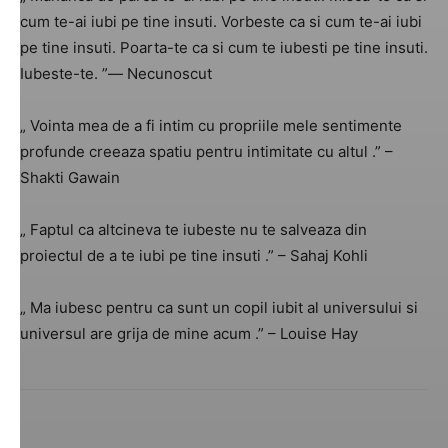
cum te-ai iubi pe tine insuti. Vorbeste ca si cum te-ai iubi
pe tine insuti. Poarta-te ca si cum te iubesti pe tine insuti.
Iubeste-te. ”― Necunoscut
„ Vointa mea de a fi intim cu propriile mele sentimente
profunde creeaza spatiu pentru intimitate cu altul .” –
Shakti Gawain
„ Faptul ca altcineva te iubeste nu te salveaza din
proiectul de a te iubi pe tine insuti .” – Sahaj Kohli
„ Ma iubesc pentru ca sunt un copil iubit al universului si
universul are grija de mine acum .” – Louise Hay