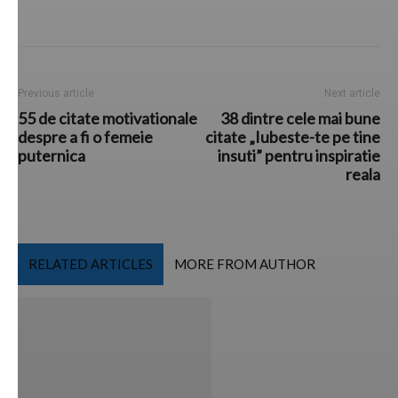
Previous article
Next article
55 de citate motivationale
38 dintre cele mai bune
despre a fi o femeie
citate „Iubeste-te pe tine
puternica
insuti” pentru inspiratie
reala
RELATED ARTICLES
MORE FROM AUTHOR