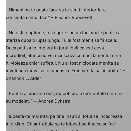
„ Nimeni nu te poate face sa te simti inferior fara
consimtamantul tau .” – Eleanor Roosevelt
„ Nu esti o optiune, o alegere sau un loc moale pentru a
ateriza dupa o lupta lunga. Tu ai fost menit sa fii acela.
Daca poti sa te intelegi in jurul ideii ca esti ceva
incredibil, atunci nu vei mai scuza comportamentul care
iti violeaza chiar sufletul. Nu ai fost niciodata menita sa
inveti pe cineva sa te iubeasca. Erai menita sa fii iubita .” –
Shannon L. Alder
„ Pentru a iubi cine esti, nu poti ura experientele care te-
au modelat. ”― Andrea Dykstra
„ Iubeste-te mai intai pe tine insuti si totul se incadreaza
in ordine. Chiar trebuie sa te iubesti pe tine ca sa faci