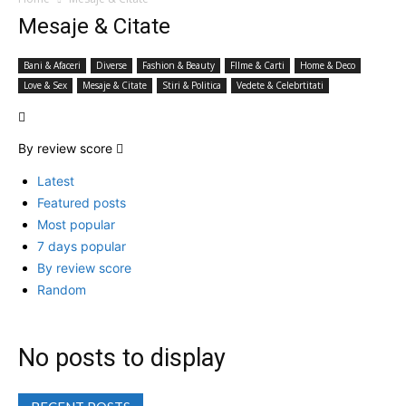
Mesaje & Citate
Bani & Afaceri
Diverse
Fashion & Beauty
FIlme & Carti
Home & Deco
Love & Sex
Mesaje & Citate
Stiri & Politica
Vedete & Celebrtitati
By review score
Latest
Featured posts
Most popular
7 days popular
By review score
Random
No posts to display