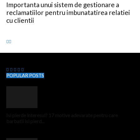
Importanta unui sistem de gestionare a
reclamatiilor pentru imbunatatirea relatiei
cu clientii
Evenimentulzilei.ro
POPULAR POSTS
Isi pierde interesul? 17 motive adevarate pentru care
barbatii isi pierd...