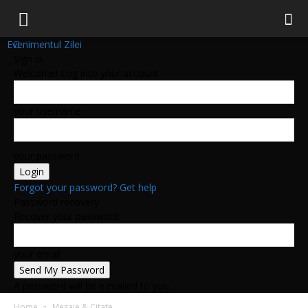
Evenimentul Zilei
Sign in
Welcome! Log into your account
your username
your password
Forgot your password? Get help
Password recovery
Recover your password
your email
A password will be e-mailed to you.
Home
Mesaje & Citate