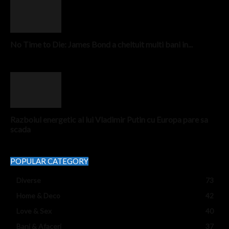
No Time to Die: James Bond a cheltuit multi bani in...
Razboiul energetic al lui Vladimir Putin cu Europa pare sa
scada
POPULAR CATEGORY
Diverse
73
Home & Deco
42
Love & Sex
40
Bani & Afaceri
37